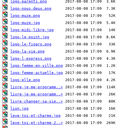
logo-parents.png
logo-nous-deux.png
logo-muze.png
logo-muze.jpg
logo-midi-libre.jpg
logo-le-point.jpg
logo-le-figaro.png
logo-la-vie.png
logo-l-express.png
logo-femme-en-ville.png
logo-femme-actuelle.jpg
logo-elle.png
livre-je-me-programm..>
livre-je-me-programm..>
livre-changer-sa-vie..>
lion.jpg
leve-toi-et-charme.jpg
leve-toi-et-charme-2..>