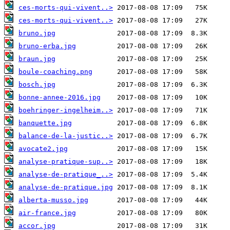
ces-morts-qui-vivent..>
ces-morts-qui-vivent..>
bruno.jpg
bruno-erba.jpg
braun.jpg
boule-coaching.png
bosch.jpg
bonne-annee-2016.jpg
boehringer-ingelheim..>
banquette.jpg
balance-de-la-justic..>
avocate2.jpg
analyse-pratique-sup..>
analyse-de-pratique_..>
analyse-de-pratique.jpg
alberta-musso.jpg
air-france.jpg
accor.jpg