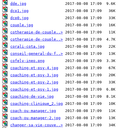
dde.jpg
dcp1.jpg
dcp0.jpg
couple.jpg
cotherapie-de-couple..>
cotherapie-de-couple..>
corali-cota.jpg
conseil-general-du-f..>
cofely-ineo.png
coaching-et-psy-4.jpg
coaching-et-psy-3.jpg
coaching-et-psy-2.jpg
coaching-et-psy-1.jpg
coaching-de-vie.jpg
coaching-clinique_2.jpg
coach-ou-manager.jpg
coach-ou-manager-2.jpg
changer-sa-vie-couve..>