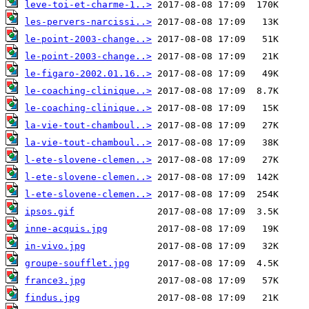
leve-toi-et-charme-1..>
les-pervers-narcissi..>
le-point-2003-change..>
le-point-2003-change..>
le-figaro-2002.01.16..>
le-coaching-clinique..>
le-coaching-clinique..>
la-vie-tout-chamboul..>
la-vie-tout-chamboul..>
l-ete-slovene-clemen..>
l-ete-slovene-clemen..>
l-ete-slovene-clemen..>
ipsos.gif
inne-acquis.jpg
in-vivo.jpg
groupe-soufflet.jpg
france3.jpg
findus.jpg