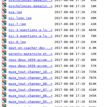
psychologies-magazin..>
psychologies-magazin..>
psa.jpg
pic-logo.jpg
pic-7.jpg
pic-3-questions-a-lu..>
pic-3-questions-a-lu..>
pic-0.jpg
peut-on-coacher-des-..>
parents-maternite-et..>
nous-deux-3459-accom..>
nous-deux-3459-accom..>
muze_tout-changer_10..>
muze_tout-changer_09..>
muze_tout-changer_08..>
muze_tout-changer_07..>
muze_tout-changer_06..>
muze_tout-changer_05..>