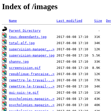
Index of /images
Name
Last modified
Size
De
Parent Directory
tous-dependants.jpg
total-elf.jpg
supervision-manager_..>
supervision-manager.jpg
shanny.jpg
screenvision.gif
republique-francaise..>
remettre-le-travail-..>
remettre-le-travail-..>
qui-suis-je.gif
psychologies-magazin..>
psychologies-magazin..>